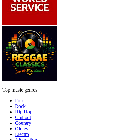
Top music genres
Pop
Rock
Hip Hop
Chillout
Country
Oldies
Electro
Alternative