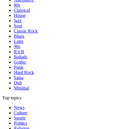
80s
Classical
House
Jazz
Soul
Classic Rock
Blues
Latin
90s
R'n'B
Ballads
Gothic
Punk
Hard Rock
Salsa
Dub
Minimal
Top topics
News
Culture
Sports
Politics
Religion