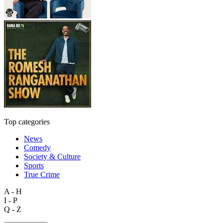
Top categories
News
Comedy
Society & Culture
Sports
True Crime
A - H
I - P
Q - Z