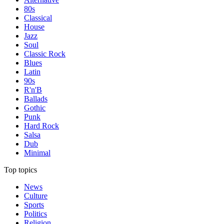
80s
Classical
House
Jazz
Soul
Classic Rock
Blues
Latin
90s
R'n'B
Ballads
Gothic
Punk
Hard Rock
Salsa
Dub
Minimal
Top topics
News
Culture
Sports
Politics
Religion