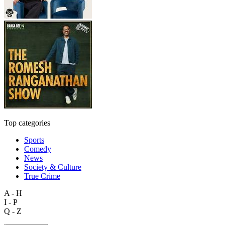
Top categories
Sports
Comedy
News
Society & Culture
True Crime
A - H
I - P
Q - Z