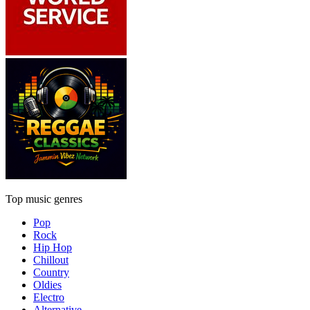
Top music genres
Pop
Rock
Hip Hop
Chillout
Country
Oldies
Electro
Alternative