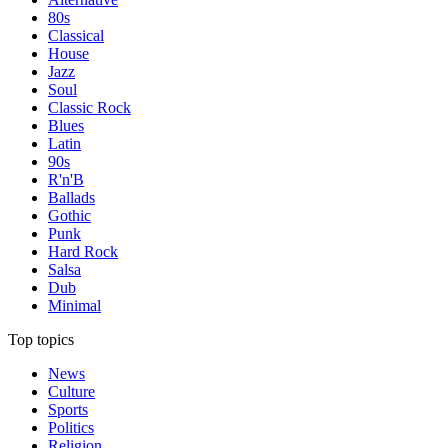
80s
Classical
House
Jazz
Soul
Classic Rock
Blues
Latin
90s
R'n'B
Ballads
Gothic
Punk
Hard Rock
Salsa
Dub
Minimal
Top topics
News
Culture
Sports
Politics
Religion