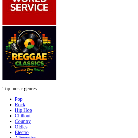
Top music genres
Pop
Rock
Hip Hop
Chillout
Country
Oldies
Electro
Alternative