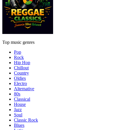
Top music genres
Pop
Rock
Hip Hop
Chillout
Country
Oldies
Electro
Alternative
80s
Classical
House
Jazz
Soul
Classic Rock
Blues