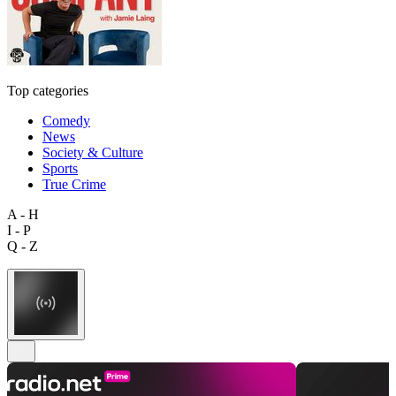
Top categories
Comedy
News
Society & Culture
Sports
True Crime
A - H
I - P
Q - Z