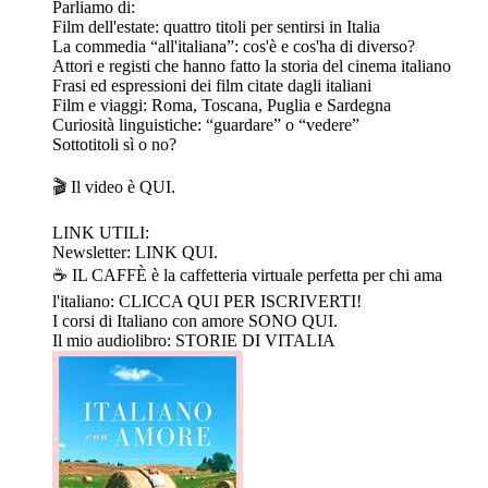
Parliamo di:
Film dell'estate: quattro titoli per sentirsi in Italia
La commedia “all'italiana”: cos'è e cos'ha di diverso?
Attori e registi che hanno fatto la storia del cinema italiano
Frasi ed espressioni dei film citate dagli italiani
Film e viaggi: Roma, Toscana, Puglia e Sardegna
Curiosità linguistiche: “guardare” o “vedere”
Sottotitoli sì o no?
🎬 Il video è⁠ ⁠⁠⁠⁠⁠⁠⁠⁠⁠QUI.⁠⁠ ⁠⁠
LINK UTILI:
Newsletter: ⁠⁠⁠⁠⁠⁠⁠⁠⁠⁠⁠⁠⁠⁠⁠⁠⁠⁠⁠⁠⁠⁠⁠⁠⁠⁠⁠⁠⁠⁠⁠⁠⁠⁠⁠⁠⁠⁠⁠⁠⁠⁠⁠⁠⁠⁠⁠⁠⁠⁠⁠⁠⁠⁠⁠⁠⁠⁠⁠⁠⁠⁠⁠⁠⁠⁠⁠⁠⁠⁠⁠⁠⁠⁠⁠⁠⁠⁠⁠⁠⁠⁠⁠⁠⁠⁠⁠⁠⁠⁠⁠⁠⁠⁠⁠⁠⁠⁠⁠⁠⁠⁠⁠⁠⁠⁠⁠⁠⁠⁠⁠⁠⁠⁠⁠⁠⁠⁠⁠⁠⁠⁠⁠⁠⁠⁠⁠⁠⁠⁠⁠⁠⁠⁠⁠⁠⁠⁠⁠⁠⁠⁠⁠⁠⁠⁠⁠⁠⁠⁠⁠⁠⁠⁠⁠⁠⁠⁠⁠⁠⁠⁠⁠⁠⁠⁠⁠⁠⁠⁠⁠⁠⁠⁠⁠⁠⁠⁠⁠⁠⁠⁠⁠⁠⁠⁠⁠⁠⁠⁠⁠⁠LINK QUI.⁠⁠⁠⁠⁠⁠⁠⁠⁠⁠⁠⁠⁠⁠⁠⁠⁠⁠⁠⁠⁠⁠⁠⁠⁠⁠⁠⁠⁠⁠⁠⁠⁠⁠
☕️ IL CAFFÈ è la caffetteria virtuale perfetta per chi ama
l'italiano: ⁠⁠⁠⁠⁠⁠⁠⁠⁠⁠⁠⁠⁠⁠⁠⁠⁠⁠⁠⁠⁠⁠⁠⁠⁠⁠⁠⁠⁠⁠⁠⁠⁠⁠⁠⁠CLICCA QUI PER ISCRIVERTI!⁠⁠⁠⁠⁠⁠⁠⁠⁠⁠⁠⁠⁠⁠⁠⁠⁠⁠⁠
I corsi di Italiano con amore ⁠⁠⁠⁠⁠⁠⁠⁠⁠⁠⁠⁠⁠⁠⁠⁠⁠⁠⁠⁠⁠⁠⁠⁠⁠⁠⁠⁠⁠⁠⁠⁠⁠⁠⁠⁠⁠⁠⁠⁠⁠⁠⁠⁠⁠⁠⁠⁠⁠⁠⁠⁠⁠⁠⁠⁠⁠⁠⁠⁠⁠⁠⁠⁠⁠⁠⁠⁠⁠⁠⁠⁠⁠⁠⁠⁠⁠⁠⁠⁠⁠⁠⁠⁠⁠⁠⁠⁠⁠⁠⁠⁠⁠⁠⁠⁠⁠⁠⁠⁠⁠⁠⁠⁠⁠⁠⁠⁠⁠⁠⁠⁠⁠⁠⁠⁠⁠⁠⁠⁠⁠⁠⁠⁠⁠⁠⁠⁠⁠⁠⁠⁠⁠⁠⁠⁠⁠⁠⁠⁠⁠⁠⁠⁠⁠⁠⁠⁠⁠⁠⁠⁠⁠⁠⁠⁠⁠⁠⁠⁠⁠⁠⁠⁠⁠⁠⁠⁠⁠⁠⁠⁠⁠⁠⁠⁠⁠⁠⁠⁠⁠⁠⁠⁠⁠⁠⁠⁠⁠⁠⁠⁠⁠⁠⁠⁠⁠⁠⁠SONO QUI⁠⁠⁠⁠⁠⁠⁠⁠⁠⁠⁠⁠⁠⁠⁠⁠⁠⁠⁠⁠⁠.⁠
Il mio audiolibro: ⁠⁠⁠⁠⁠⁠⁠⁠⁠⁠⁠⁠⁠⁠⁠⁠⁠⁠⁠⁠⁠⁠⁠⁠⁠⁠⁠⁠⁠⁠⁠⁠⁠⁠⁠⁠⁠STORIE DI VITALIA⁠⁠⁠⁠⁠⁠⁠⁠⁠⁠⁠⁠⁠⁠⁠⁠⁠⁠⁠⁠⁠⁠⁠⁠⁠⁠⁠⁠⁠⁠⁠⁠⁠⁠⁠⁠⁠⁠⁠⁠⁠⁠⁠⁠⁠⁠⁠⁠⁠⁠⁠⁠⁠⁠⁠⁠⁠⁠⁠⁠⁠⁠⁠⁠⁠⁠⁠⁠⁠⁠⁠⁠⁠⁠⁠⁠⁠⁠⁠⁠⁠⁠⁠⁠⁠⁠⁠⁠⁠⁠⁠⁠⁠⁠⁠⁠⁠⁠⁠⁠⁠⁠⁠⁠⁠⁠⁠⁠⁠⁠⁠⁠⁠⁠⁠⁠⁠⁠⁠⁠⁠⁠⁠⁠⁠⁠⁠⁠⁠⁠⁠⁠⁠⁠⁠⁠⁠⁠⁠⁠⁠⁠⁠⁠⁠⁠⁠⁠⁠⁠⁠⁠⁠⁠⁠⁠⁠⁠⁠⁠⁠⁠⁠⁠⁠⁠⁠⁠⁠⁠⁠⁠⁠⁠⁠⁠⁠⁠⁠⁠⁠⁠⁠⁠⁠⁠⁠⁠⁠⁠⁠⁠⁠⁠⁠⁠⁠⁠⁠⁠⁠⁠⁠⁠⁠⁠⁠⁠⁠⁠⁠⁠⁠