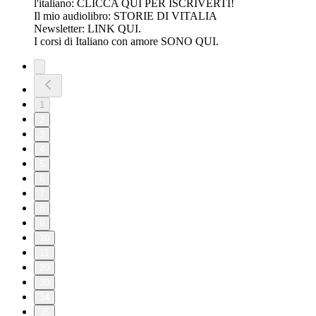
l'italiano: ⁠⁠⁠⁠⁠⁠⁠⁠⁠⁠⁠⁠⁠⁠⁠⁠⁠⁠⁠⁠⁠⁠⁠⁠⁠⁠⁠⁠⁠⁠⁠⁠CLICCA QUI PER ISCRIVERTI!⁠⁠⁠⁠⁠⁠⁠⁠⁠⁠⁠⁠⁠⁠⁠
Il mio audiolibro: ⁠⁠⁠⁠⁠⁠⁠⁠⁠⁠⁠⁠⁠⁠⁠⁠⁠⁠⁠⁠⁠⁠⁠⁠⁠⁠⁠⁠⁠⁠⁠⁠⁠STORIE DI VITALIA⁠⁠⁠⁠⁠⁠⁠⁠⁠⁠⁠⁠⁠⁠⁠⁠⁠⁠⁠⁠⁠⁠⁠⁠⁠⁠⁠⁠⁠⁠⁠⁠⁠⁠⁠⁠⁠⁠⁠⁠⁠⁠⁠⁠⁠⁠⁠⁠⁠⁠⁠⁠⁠⁠⁠⁠⁠⁠⁠⁠⁠⁠⁠⁠⁠⁠⁠⁠⁠⁠⁠⁠⁠⁠⁠⁠⁠⁠⁠⁠⁠⁠⁠⁠⁠⁠⁠⁠⁠⁠⁠⁠⁠⁠⁠⁠⁠⁠⁠⁠⁠⁠⁠⁠⁠⁠⁠⁠⁠⁠⁠⁠⁠⁠⁠⁠⁠⁠⁠⁠⁠⁠⁠⁠⁠⁠⁠⁠⁠⁠⁠⁠⁠⁠⁠⁠⁠⁠⁠⁠⁠⁠⁠⁠⁠⁠⁠⁠⁠⁠⁠⁠⁠⁠⁠⁠⁠⁠⁠⁠⁠⁠⁠⁠⁠⁠⁠⁠⁠⁠⁠⁠⁠⁠⁠⁠⁠⁠⁠⁠⁠⁠⁠⁠⁠⁠⁠⁠⁠⁠⁠⁠⁠
Newsletter: ⁠⁠⁠⁠⁠⁠⁠⁠⁠⁠⁠⁠⁠⁠⁠⁠⁠⁠⁠⁠⁠⁠⁠⁠⁠⁠⁠⁠⁠⁠⁠⁠⁠⁠⁠⁠⁠⁠⁠⁠⁠⁠⁠⁠⁠⁠⁠⁠⁠⁠⁠⁠⁠⁠⁠⁠⁠⁠⁠⁠⁠⁠⁠⁠⁠⁠⁠⁠⁠⁠⁠⁠⁠⁠⁠⁠⁠⁠⁠⁠⁠⁠⁠⁠⁠⁠⁠⁠⁠⁠⁠⁠⁠⁠⁠⁠⁠⁠⁠⁠⁠⁠⁠⁠⁠⁠⁠⁠⁠⁠⁠⁠⁠⁠⁠⁠⁠⁠⁠⁠⁠⁠⁠⁠⁠⁠⁠⁠⁠⁠⁠⁠⁠⁠⁠⁠⁠⁠⁠⁠⁠⁠⁠⁠⁠⁠⁠⁠⁠⁠⁠⁠⁠⁠⁠⁠⁠⁠⁠⁠⁠⁠⁠⁠⁠⁠⁠LINK QUI.⁠⁠⁠⁠⁠⁠⁠⁠⁠⁠⁠⁠⁠⁠⁠⁠⁠⁠⁠⁠⁠⁠⁠⁠⁠⁠⁠⁠⁠
I corsi di Italiano con amore ⁠⁠⁠⁠⁠⁠⁠⁠⁠⁠⁠⁠⁠⁠⁠⁠⁠⁠⁠⁠⁠⁠⁠⁠⁠⁠⁠⁠⁠⁠⁠⁠⁠⁠⁠⁠⁠⁠⁠⁠⁠⁠⁠⁠⁠⁠⁠⁠⁠⁠⁠⁠⁠⁠⁠⁠⁠⁠⁠⁠⁠⁠⁠⁠⁠⁠⁠⁠⁠⁠⁠⁠⁠⁠⁠⁠⁠⁠⁠⁠⁠⁠⁠⁠⁠⁠⁠⁠⁠⁠⁠⁠⁠⁠⁠⁠⁠⁠⁠⁠⁠⁠⁠⁠⁠⁠⁠⁠⁠⁠⁠⁠⁠⁠⁠⁠⁠⁠⁠⁠⁠⁠⁠⁠⁠⁠⁠⁠⁠⁠⁠⁠⁠⁠⁠⁠⁠⁠⁠⁠⁠⁠⁠⁠⁠⁠⁠⁠⁠⁠⁠⁠⁠⁠⁠⁠⁠⁠⁠⁠⁠⁠⁠⁠⁠⁠⁠⁠⁠⁠⁠⁠⁠⁠⁠⁠⁠⁠⁠⁠⁠⁠⁠⁠⁠⁠SONO QUI⁠⁠⁠⁠⁠⁠⁠⁠⁠⁠⁠⁠⁠⁠⁠⁠⁠⁠⁠.
1
2
3
4
5
6
7
8
9
10
11
20
30
34
35