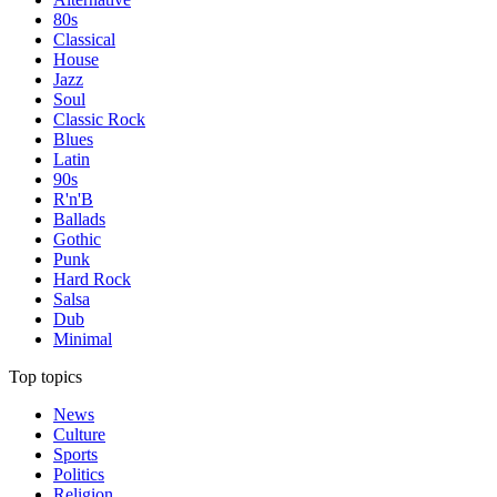
80s
Classical
House
Jazz
Soul
Classic Rock
Blues
Latin
90s
R'n'B
Ballads
Gothic
Punk
Hard Rock
Salsa
Dub
Minimal
Top topics
News
Culture
Sports
Politics
Religion