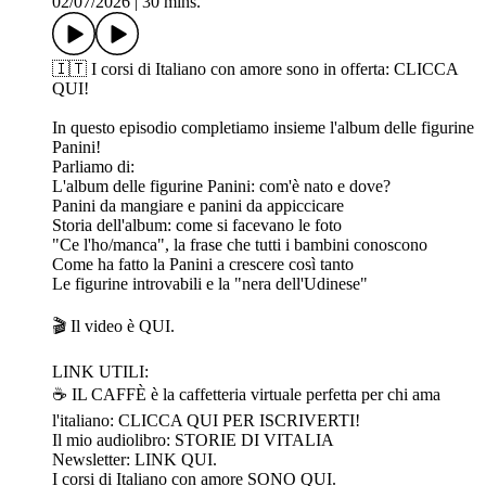
02/07/2026
|
30 mins.
🇮🇹 I corsi di Italiano con amore sono in offerta: CLICCA
QUI!
In questo episodio completiamo insieme l'album delle figurine
Panini!
Parliamo di:
L'album delle figurine Panini: com'è nato e dove?
Panini da mangiare e panini da appiccicare
Storia dell'album: come si facevano le foto
"Ce l'ho/manca", la frase che tutti i bambini conoscono
Come ha fatto la Panini a crescere così tanto
Le figurine introvabili e la "nera dell'Udinese"
🎬 Il video è⁠ ⁠⁠⁠⁠⁠⁠⁠QUI.⁠⁠
LINK UTILI:
☕️ IL CAFFÈ è la caffetteria virtuale perfetta per chi ama
l'italiano: ⁠⁠⁠⁠⁠⁠⁠⁠⁠⁠⁠⁠⁠⁠⁠⁠⁠⁠⁠⁠⁠⁠⁠⁠⁠⁠⁠⁠⁠⁠⁠⁠⁠⁠CLICCA QUI PER ISCRIVERTI!⁠⁠⁠⁠⁠⁠⁠⁠⁠⁠⁠⁠⁠⁠⁠⁠⁠
Il mio audiolibro: ⁠⁠⁠⁠⁠⁠⁠⁠⁠⁠⁠⁠⁠⁠⁠⁠⁠⁠⁠⁠⁠⁠⁠⁠⁠⁠⁠⁠⁠⁠⁠⁠⁠⁠⁠STORIE DI VITALIA⁠⁠⁠⁠⁠⁠⁠⁠⁠⁠⁠⁠⁠⁠⁠⁠⁠⁠⁠⁠⁠⁠⁠⁠⁠⁠⁠⁠⁠⁠⁠⁠⁠⁠⁠⁠⁠⁠⁠⁠⁠⁠⁠⁠⁠⁠⁠⁠⁠⁠⁠⁠⁠⁠⁠⁠⁠⁠⁠⁠⁠⁠⁠⁠⁠⁠⁠⁠⁠⁠⁠⁠⁠⁠⁠⁠⁠⁠⁠⁠⁠⁠⁠⁠⁠⁠⁠⁠⁠⁠⁠⁠⁠⁠⁠⁠⁠⁠⁠⁠⁠⁠⁠⁠⁠⁠⁠⁠⁠⁠⁠⁠⁠⁠⁠⁠⁠⁠⁠⁠⁠⁠⁠⁠⁠⁠⁠⁠⁠⁠⁠⁠⁠⁠⁠⁠⁠⁠⁠⁠⁠⁠⁠⁠⁠⁠⁠⁠⁠⁠⁠⁠⁠⁠⁠⁠⁠⁠⁠⁠⁠⁠⁠⁠⁠⁠⁠⁠⁠⁠⁠⁠⁠⁠⁠⁠⁠⁠⁠⁠⁠⁠⁠⁠⁠⁠⁠⁠⁠⁠⁠⁠⁠⁠⁠⁠⁠⁠⁠⁠⁠⁠⁠
Newsletter: ⁠⁠⁠⁠⁠⁠⁠⁠⁠⁠⁠⁠⁠⁠⁠⁠⁠⁠⁠⁠⁠⁠⁠⁠⁠⁠⁠⁠⁠⁠⁠⁠⁠⁠⁠⁠⁠⁠⁠⁠⁠⁠⁠⁠⁠⁠⁠⁠⁠⁠⁠⁠⁠⁠⁠⁠⁠⁠⁠⁠⁠⁠⁠⁠⁠⁠⁠⁠⁠⁠⁠⁠⁠⁠⁠⁠⁠⁠⁠⁠⁠⁠⁠⁠⁠⁠⁠⁠⁠⁠⁠⁠⁠⁠⁠⁠⁠⁠⁠⁠⁠⁠⁠⁠⁠⁠⁠⁠⁠⁠⁠⁠⁠⁠⁠⁠⁠⁠⁠⁠⁠⁠⁠⁠⁠⁠⁠⁠⁠⁠⁠⁠⁠⁠⁠⁠⁠⁠⁠⁠⁠⁠⁠⁠⁠⁠⁠⁠⁠⁠⁠⁠⁠⁠⁠⁠⁠⁠⁠⁠⁠⁠⁠⁠⁠⁠⁠⁠⁠⁠⁠⁠⁠⁠⁠⁠⁠LINK QUI.⁠⁠⁠⁠⁠⁠⁠⁠⁠⁠⁠⁠⁠⁠⁠⁠⁠⁠⁠⁠⁠⁠⁠⁠⁠⁠⁠⁠⁠⁠⁠
I corsi di Italiano con amore ⁠⁠⁠⁠⁠⁠⁠⁠⁠⁠⁠⁠⁠⁠⁠⁠⁠⁠⁠⁠⁠⁠⁠⁠⁠⁠⁠⁠⁠⁠⁠⁠⁠⁠⁠⁠⁠⁠⁠⁠⁠⁠⁠⁠⁠⁠⁠⁠⁠⁠⁠⁠⁠⁠⁠⁠⁠⁠⁠⁠⁠⁠⁠⁠⁠⁠⁠⁠⁠⁠⁠⁠⁠⁠⁠⁠⁠⁠⁠⁠⁠⁠⁠⁠⁠⁠⁠⁠⁠⁠⁠⁠⁠⁠⁠⁠⁠⁠⁠⁠⁠⁠⁠⁠⁠⁠⁠⁠⁠⁠⁠⁠⁠⁠⁠⁠⁠⁠⁠⁠⁠⁠⁠⁠⁠⁠⁠⁠⁠⁠⁠⁠⁠⁠⁠⁠⁠⁠⁠⁠⁠⁠⁠⁠⁠⁠⁠⁠⁠⁠⁠⁠⁠⁠⁠⁠⁠⁠⁠⁠⁠⁠⁠⁠⁠⁠⁠⁠⁠⁠⁠⁠⁠⁠⁠⁠⁠⁠⁠⁠⁠⁠⁠⁠⁠⁠⁠⁠⁠⁠⁠⁠⁠⁠⁠⁠SONO QUI⁠⁠⁠⁠⁠⁠⁠⁠⁠⁠⁠⁠⁠⁠⁠⁠⁠⁠⁠⁠⁠.