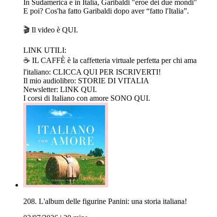
In Sudamerica e in Italia, Garibaldi "eroe dei due mondi"
E poi? Cos'ha fatto Garibaldi dopo aver “fatto l'Italia”.
🎬 Il video è⁠ ⁠⁠⁠⁠⁠⁠⁠⁠QUI.⁠⁠ ⁠
LINK UTILI:
☕️ IL CAFFÈ è la caffetteria virtuale perfetta per chi ama
l'italiano: ⁠⁠⁠⁠⁠⁠⁠⁠⁠⁠⁠⁠⁠⁠⁠⁠⁠⁠⁠⁠⁠⁠⁠⁠⁠⁠⁠⁠⁠⁠⁠⁠⁠⁠⁠CLICCA QUI PER ISCRIVERTI!⁠⁠⁠⁠⁠⁠⁠⁠⁠⁠⁠⁠⁠⁠⁠⁠⁠⁠
Il mio audiolibro: ⁠⁠⁠⁠⁠⁠⁠⁠⁠⁠⁠⁠⁠⁠⁠⁠⁠⁠⁠⁠⁠⁠⁠⁠⁠⁠⁠⁠⁠⁠⁠⁠⁠⁠⁠⁠STORIE DI VITALIA⁠⁠⁠⁠⁠⁠⁠⁠⁠⁠⁠⁠⁠⁠⁠⁠⁠⁠⁠⁠⁠⁠⁠⁠⁠⁠⁠⁠⁠⁠⁠⁠⁠⁠⁠⁠⁠⁠⁠⁠⁠⁠⁠⁠⁠⁠⁠⁠⁠⁠⁠⁠⁠⁠⁠⁠⁠⁠⁠⁠⁠⁠⁠⁠⁠⁠⁠⁠⁠⁠⁠⁠⁠⁠⁠⁠⁠⁠⁠⁠⁠⁠⁠⁠⁠⁠⁠⁠⁠⁠⁠⁠⁠⁠⁠⁠⁠⁠⁠⁠⁠⁠⁠⁠⁠⁠⁠⁠⁠⁠⁠⁠⁠⁠⁠⁠⁠⁠⁠⁠⁠⁠⁠⁠⁠⁠⁠⁠⁠⁠⁠⁠⁠⁠⁠⁠⁠⁠⁠⁠⁠⁠⁠⁠⁠⁠⁠⁠⁠⁠⁠⁠⁠⁠⁠⁠⁠⁠⁠⁠⁠⁠⁠⁠⁠⁠⁠⁠⁠⁠⁠⁠⁠⁠⁠⁠⁠⁠⁠⁠⁠⁠⁠⁠⁠⁠⁠⁠⁠⁠⁠⁠⁠⁠⁠⁠⁠⁠⁠⁠⁠⁠⁠⁠⁠⁠⁠⁠
Newsletter: ⁠⁠⁠⁠⁠⁠⁠⁠⁠⁠⁠⁠⁠⁠⁠⁠⁠⁠⁠⁠⁠⁠⁠⁠⁠⁠⁠⁠⁠⁠⁠⁠⁠⁠⁠⁠⁠⁠⁠⁠⁠⁠⁠⁠⁠⁠⁠⁠⁠⁠⁠⁠⁠⁠⁠⁠⁠⁠⁠⁠⁠⁠⁠⁠⁠⁠⁠⁠⁠⁠⁠⁠⁠⁠⁠⁠⁠⁠⁠⁠⁠⁠⁠⁠⁠⁠⁠⁠⁠⁠⁠⁠⁠⁠⁠⁠⁠⁠⁠⁠⁠⁠⁠⁠⁠⁠⁠⁠⁠⁠⁠⁠⁠⁠⁠⁠⁠⁠⁠⁠⁠⁠⁠⁠⁠⁠⁠⁠⁠⁠⁠⁠⁠⁠⁠⁠⁠⁠⁠⁠⁠⁠⁠⁠⁠⁠⁠⁠⁠⁠⁠⁠⁠⁠⁠⁠⁠⁠⁠⁠⁠⁠⁠⁠⁠⁠⁠⁠⁠⁠⁠⁠⁠⁠⁠⁠⁠⁠⁠⁠⁠⁠LINK QUI.⁠⁠⁠⁠⁠⁠⁠⁠⁠⁠⁠⁠⁠⁠⁠⁠⁠⁠⁠⁠⁠⁠⁠⁠⁠⁠⁠⁠⁠⁠⁠⁠
I corsi di Italiano con amore ⁠⁠⁠⁠⁠⁠⁠⁠⁠⁠⁠⁠⁠⁠⁠⁠⁠⁠⁠⁠⁠⁠⁠⁠⁠⁠⁠⁠⁠⁠⁠⁠⁠⁠⁠⁠⁠⁠⁠⁠⁠⁠⁠⁠⁠⁠⁠⁠⁠⁠⁠⁠⁠⁠⁠⁠⁠⁠⁠⁠⁠⁠⁠⁠⁠⁠⁠⁠⁠⁠⁠⁠⁠⁠⁠⁠⁠⁠⁠⁠⁠⁠⁠⁠⁠⁠⁠⁠⁠⁠⁠⁠⁠⁠⁠⁠⁠⁠⁠⁠⁠⁠⁠⁠⁠⁠⁠⁠⁠⁠⁠⁠⁠⁠⁠⁠⁠⁠⁠⁠⁠⁠⁠⁠⁠⁠⁠⁠⁠⁠⁠⁠⁠⁠⁠⁠⁠⁠⁠⁠⁠⁠⁠⁠⁠⁠⁠⁠⁠⁠⁠⁠⁠⁠⁠⁠⁠⁠⁠⁠⁠⁠⁠⁠⁠⁠⁠⁠⁠⁠⁠⁠⁠⁠⁠⁠⁠⁠⁠⁠⁠⁠⁠⁠⁠⁠⁠⁠⁠⁠⁠⁠⁠⁠⁠⁠⁠SONO QUI⁠⁠⁠⁠⁠⁠⁠⁠⁠⁠⁠⁠⁠⁠⁠⁠⁠⁠⁠⁠⁠.
208. L'album delle figurine Panini: una storia italiana!