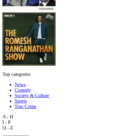
Top categories
News
Comedy
Society & Culture
Sports
True Crime
A - H
I - P
Q - Z