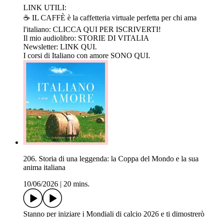
LINK UTILI:
☕️ IL CAFFÈ è la caffetteria virtuale perfetta per chi ama
l'italiano: ⁠⁠⁠⁠⁠⁠⁠⁠⁠⁠⁠⁠⁠⁠⁠⁠⁠⁠⁠⁠⁠⁠⁠⁠⁠⁠⁠⁠⁠⁠⁠⁠⁠CLICCA QUI PER ISCRIVERTI!⁠⁠⁠⁠⁠⁠⁠⁠⁠⁠⁠⁠⁠⁠⁠⁠
Il mio audiolibro: ⁠⁠⁠⁠⁠⁠⁠⁠⁠⁠⁠⁠⁠⁠⁠⁠⁠⁠⁠⁠⁠⁠⁠⁠⁠⁠⁠⁠⁠⁠⁠⁠⁠⁠STORIE DI VITALIA⁠⁠⁠⁠⁠⁠⁠⁠⁠⁠⁠⁠⁠⁠⁠⁠⁠⁠⁠⁠⁠⁠⁠⁠⁠⁠⁠⁠⁠⁠⁠⁠⁠⁠⁠⁠⁠⁠⁠⁠⁠⁠⁠⁠⁠⁠⁠⁠⁠⁠⁠⁠⁠⁠⁠⁠⁠⁠⁠⁠⁠⁠⁠⁠⁠⁠⁠⁠⁠⁠⁠⁠⁠⁠⁠⁠⁠⁠⁠⁠⁠⁠⁠⁠⁠⁠⁠⁠⁠⁠⁠⁠⁠⁠⁠⁠⁠⁠⁠⁠⁠⁠⁠⁠⁠⁠⁠⁠⁠⁠⁠⁠⁠⁠⁠⁠⁠⁠⁠⁠⁠⁠⁠⁠⁠⁠⁠⁠⁠⁠⁠⁠⁠⁠⁠⁠⁠⁠⁠⁠⁠⁠⁠⁠⁠⁠⁠⁠⁠⁠⁠⁠⁠⁠⁠⁠⁠⁠⁠⁠⁠⁠⁠⁠⁠⁠⁠⁠⁠⁠⁠⁠⁠⁠⁠⁠⁠⁠⁠⁠⁠⁠⁠⁠⁠⁠⁠⁠⁠⁠⁠⁠⁠⁠⁠⁠⁠⁠
Newsletter: ⁠⁠⁠⁠⁠⁠⁠⁠⁠⁠⁠⁠⁠⁠⁠⁠⁠⁠⁠⁠⁠⁠⁠⁠⁠⁠⁠⁠⁠⁠⁠⁠⁠⁠⁠⁠⁠⁠⁠⁠⁠⁠⁠⁠⁠⁠⁠⁠⁠⁠⁠⁠⁠⁠⁠⁠⁠⁠⁠⁠⁠⁠⁠⁠⁠⁠⁠⁠⁠⁠⁠⁠⁠⁠⁠⁠⁠⁠⁠⁠⁠⁠⁠⁠⁠⁠⁠⁠⁠⁠⁠⁠⁠⁠⁠⁠⁠⁠⁠⁠⁠⁠⁠⁠⁠⁠⁠⁠⁠⁠⁠⁠⁠⁠⁠⁠⁠⁠⁠⁠⁠⁠⁠⁠⁠⁠⁠⁠⁠⁠⁠⁠⁠⁠⁠⁠⁠⁠⁠⁠⁠⁠⁠⁠⁠⁠⁠⁠⁠⁠⁠⁠⁠⁠⁠⁠⁠⁠⁠⁠⁠⁠⁠⁠⁠⁠⁠⁠⁠⁠⁠⁠LINK QUI.⁠⁠⁠⁠⁠⁠⁠⁠⁠⁠⁠⁠⁠⁠⁠⁠⁠⁠⁠⁠⁠⁠⁠⁠⁠⁠⁠⁠⁠⁠
I corsi di Italiano con amore ⁠⁠⁠⁠⁠⁠⁠⁠⁠⁠⁠⁠⁠⁠⁠⁠⁠⁠⁠⁠⁠⁠⁠⁠⁠⁠⁠⁠⁠⁠⁠⁠⁠⁠⁠⁠⁠⁠⁠⁠⁠⁠⁠⁠⁠⁠⁠⁠⁠⁠⁠⁠⁠⁠⁠⁠⁠⁠⁠⁠⁠⁠⁠⁠⁠⁠⁠⁠⁠⁠⁠⁠⁠⁠⁠⁠⁠⁠⁠⁠⁠⁠⁠⁠⁠⁠⁠⁠⁠⁠⁠⁠⁠⁠⁠⁠⁠⁠⁠⁠⁠⁠⁠⁠⁠⁠⁠⁠⁠⁠⁠⁠⁠⁠⁠⁠⁠⁠⁠⁠⁠⁠⁠⁠⁠⁠⁠⁠⁠⁠⁠⁠⁠⁠⁠⁠⁠⁠⁠⁠⁠⁠⁠⁠⁠⁠⁠⁠⁠⁠⁠⁠⁠⁠⁠⁠⁠⁠⁠⁠⁠⁠⁠⁠⁠⁠⁠⁠⁠⁠⁠⁠⁠⁠⁠⁠⁠⁠⁠⁠⁠⁠⁠⁠⁠⁠⁠⁠⁠⁠⁠SONO QUI⁠⁠⁠⁠⁠⁠⁠⁠⁠⁠⁠⁠⁠⁠⁠⁠⁠⁠⁠⁠.
206. Storia di una leggenda: la Coppa del Mondo e la sua
anima italiana
10/06/2026
|
20 mins.
Stanno per iniziare i Mondiali di calcio 2026 e ti dimostrerò