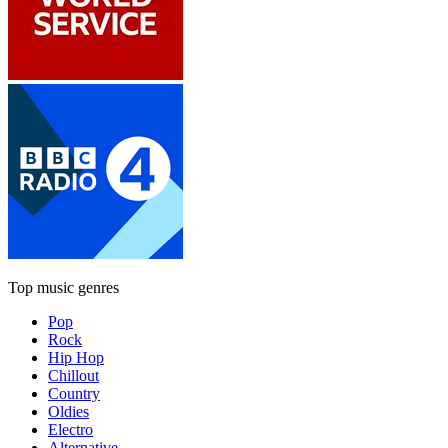
Top music genres
Pop
Rock
Hip Hop
Chillout
Country
Oldies
Electro
Alternative