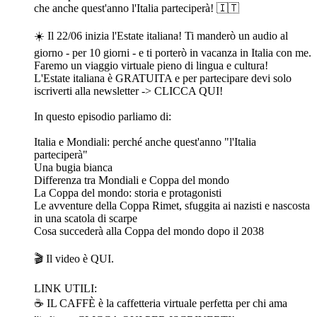
che anche quest'anno l'Italia parteciperà! 🇮🇹
☀️ Il 22/06 inizia l'Estate italiana! Ti manderò un audio al
giorno - per 10 giorni - e ti porterò in vacanza in Italia con me.
Faremo un viaggio virtuale pieno di lingua e cultura!
L'Estate italiana è GRATUITA e per partecipare devi solo
iscriverti alla newsletter -> CLICCA QUI!
In questo episodio parliamo di:
Italia e Mondiali: perché anche quest'anno "l'Italia
parteciperà"
Una bugia bianca
Differenza tra Mondiali e Coppa del mondo
La Coppa del mondo: storia e protagonisti
Le avventure della Coppa Rimet, sfuggita ai nazisti e nascosta
in una scatola di scarpe
Cosa succederà alla Coppa del mondo dopo il 2038
🎬 Il video è⁠ ⁠⁠⁠⁠QUI.⁠⁠
LINK UTILI:
☕️ IL CAFFÈ è la caffetteria virtuale perfetta per chi ama